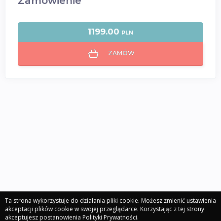
Zamówienie
1199.00
PLN
ZAMÓW
Ta strona wykorzystuje do działania pliki cookie. Możesz zmienić ustawienia
akceptacji plików cookie w swojej przeglądarce. Korzystając z tej strony
akceptujesz postanowienia Polityki Prywatności.