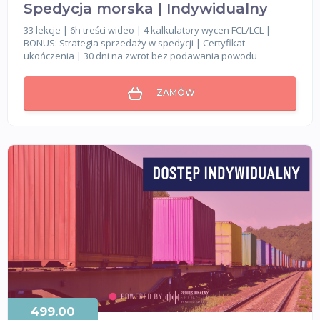
Spedycja morska | Indywidualny
33 lekcje | 6h treści wideo | 4 kalkulatory wycen FCL/LCL |
BONUS: Strategia sprzedaży w spedycji | Certyfikat
ukończenia | 30 dni na zwrot bez podawania powodu
ZAMÓW
499.00