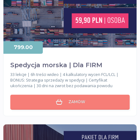
799.00
Spedycja morska | Dla FIRM
33 lekcje | 6h treści wideo | 4 kalkulatory wycen FCL/LCL |
BONUS: Strategia sprzedaży w spedycji | Certyfikat
ukończenia | 30 dni na zwrot bez podawania powodu
ZAMÓW