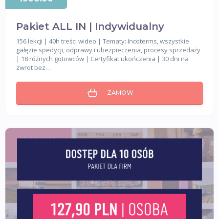
Pakiet ALL IN | Indywidualny
156 lekcji | 40h treści wideo | Tematy: Incoterms, wszystkie
gałęzie spedycji, odprawy i ubezpieczenia, procesy sprzedaży
| 18 różnych gotowców | Certyfikat ukończenia | 30 dni na
zwrot bez…
ZAMÓW