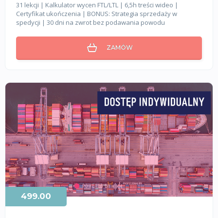
31 lekcji | Kalkulator wycen FTL/LTL | 6,5h treści wideo |
Certyfikat ukończenia | BONUS: Strategia sprzedaży w
spedycji | 30 dni na zwrot bez podawania powodu
ZAMÓW
499.00