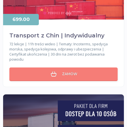
699.00
Transport z Chin | Indywidualny
72 lekcje | 11h treści wideo | Tematy: Incoterms, spedycja
morska, spedycja kolejowa, odprawy i ubezpieczenia |
Certyfikat ukończenia | 30 dni na zwrot bez podawania
powodu
ZAMÓW